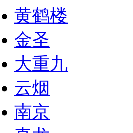
黄鹤楼
金圣
大重九
云烟
南京