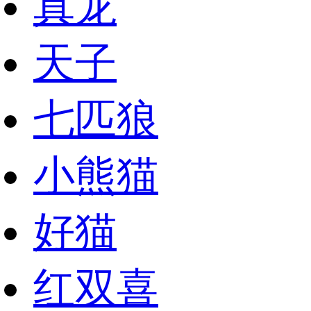
真龙
天子
七匹狼
小熊猫
好猫
红双喜