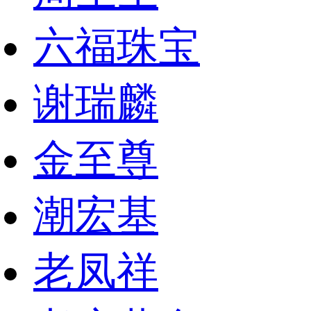
六福珠宝
谢瑞麟
金至尊
潮宏基
老凤祥