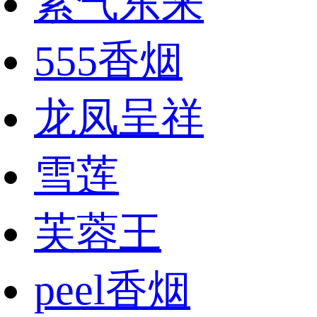
紫气东来
555香烟
龙凤呈祥
雪莲
芙蓉王
peel香烟