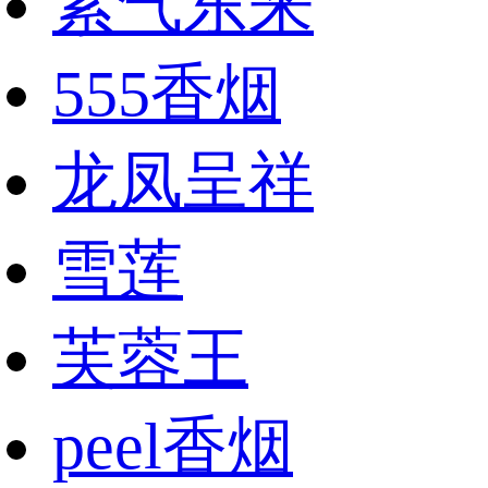
紫气东来
555香烟
龙凤呈祥
雪莲
芙蓉王
peel香烟