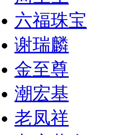
六福珠宝
谢瑞麟
金至尊
潮宏基
老凤祥