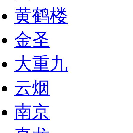
黄鹤楼
金圣
大重九
云烟
南京