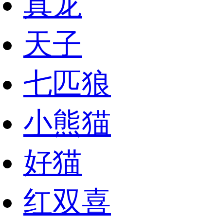
真龙
天子
七匹狼
小熊猫
好猫
红双喜