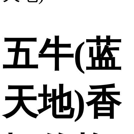
五牛(蓝
天地)香