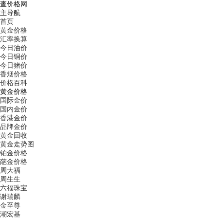
查价格网
主导航
首页
黄金价格
汇率换算
今日油价
今日铜价
今日猪价
香烟价格
价格百科
黄金价格
国际金价
国内金价
香港金价
品牌金价
黄金回收
黄金走势图
铂金价格
葩金价格
周大福
周生生
六福珠宝
谢瑞麟
金至尊
潮宏基