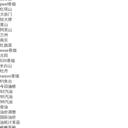
peel香烟
红塔山
大前门
恒大牌
黄山
阿里山
兰州
南京
红旗渠
esse香烟
古田
520香烟
长白山
牡丹
raison香烟
钓鱼台
今日油价
92汽油
95汽油
98汽油
柴油
油价调整
国际油价
油耗计算器
价格百科