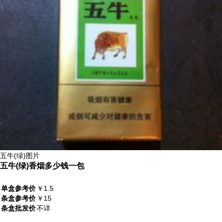
五牛(绿)图片
五牛(绿)香烟多少钱一包
单盒参考价
￥1.5
条盒参考价
￥15
条盒批发价
不详