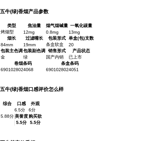
五牛(绿)香烟产品参数
类型
焦油量
烟气烟碱量
一氧化碳量
烤烟型
12mg
0.8mg
13mg
烟长
过滤嘴长
包装形式
单盒(包)支数
条盒软盒
84mm
19mm
20
包装主色调
包装副色调
销售形式
产品状态
金
绿
国产内销
已上市
卷烟条码
条盒条码
6901028024068
6901028024051
五牛(绿)香烟口感评价怎么样
综合
口感
外观
6.5分
6分
5.88分
美誉度
购买欲
5.5分
5.5分