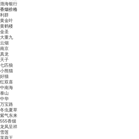
渤海银行
香烟价格
利群
黄金叶
黄鹤楼
金圣
大重九
云烟
南京
真龙
天子
七匹狼
小熊猫
好猫
红双喜
中南海
泰山
中华
万宝路
冬虫夏草
紫气东来
555香烟
龙凤呈祥
雪莲
芙蓉王