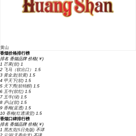
黄山
香烟价格排行榜
排名
香烟品牌
价格(￥)
1
芒果(软)
1
2
飞马（软出口）
1.5
3
黄金龙(软黄)
1.5
4
甲天下(软)
1.5
5
天下秀(软特醇)
1.5
6
五牛(软红)
1.5
7
五牛(绿)
1.5
8
庐山(软)
1.5
9
香梅(蓝透)
1.5
10
香梅(红透满堂)
1.5
香烟口碑排行榜
排名
香烟品牌
价格(￥)
1
黑杰克(5日免版)
不详
2
云河(天香中支)
不详