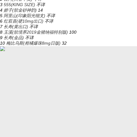
3
555(KING SIZE)
不详
4
娇子(软金砂神韵)
14
5
阿里山(印象阳光细支)
不详
6
红双喜(硬10mg出口)
不详
7
长寿(黄出口)
不详
8
玉溪(软境界2019金猪纳福特别版)
100
9
长寿(金品)
不详
10
梅比乌斯(柑橘爆珠8mg日版)
32