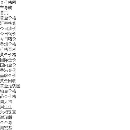
查价格网
主导航
首页
黄金价格
汇率换算
今日油价
今日铜价
今日猪价
香烟价格
价格百科
黄金价格
国际金价
国内金价
香港金价
品牌金价
黄金回收
黄金走势图
铂金价格
葩金价格
周大福
周生生
六福珠宝
谢瑞麟
金至尊
潮宏基