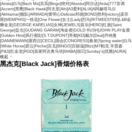
[Arista]
白马[Bach Ma]
宾高[Bingo]
绝对[Absolut]
阿尔达[Arda]
777
音调
[Accent]
黑鹰[Black Hawk]
阿夫里[Afri]
A3
爱利[ALIA]
A
阿赫塔马尔
[Akhtamar]
舰队[ARMADA]
黄明心
Delicias
邦德[BOND]
胜利[victory]
孟菲
斯[MEMPHIS]
一枝花[One Flower]
女士[Lady]
烈马[RITMEESTER]
L&B
金
狮
金龙[GEORGE KARELIAS]
女神[JEWELS]
喜乐[HERO]
红盾[Saint
George]
盐仓[GUDANG GARAM]
淘金者[GOLD RUSH]
JOHN PLAY
金鹿
[Golden Hind]
风行
都彭[S.T.DUPONT]
帝都[KD]
戴尔[Deal]
丹纳曼
[DANNEMANN]
塞西尔[CECIL]
国会[CONGRESS]
春泉[Spring water]
白马
[White Horse]
碧云[Peche]
宾戈[BINGO]
百丽滋[Blizz]
M7
帕克.辛普森
[P&S]
红金龙[RGD]
皇家阿吉奥
马坝[MABA]
假日[Sunday's]
优雅[AURA]
收起
黑杰克[Black Jack]香烟价格表