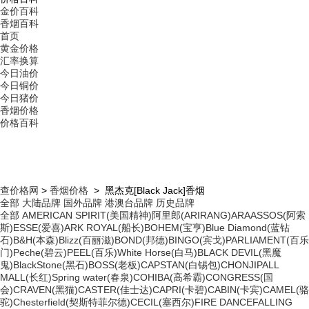
金价百科
香烟百科
首页
黄金价格
汇率换算
今日油价
今日铜价
今日猪价
香烟价格
价格百科
查价格网
>
香烟价格
> 黑杰克[Black Jack]香烟
全部
大陆品牌
国外品牌
港澳台品牌
历史品牌
全部
AMERICAN SPIRIT(美国精神)
阿里郎(ARIRANG)
ARA
ASSOS(阿索
斯)
ESSE(爱喜)
ARK ROYAL(船长)
BOHEM(宝亨)
Blue Diamond(蓝钻
石)
B&H(本森)
Blizz(百丽滋)
BOND(邦德)
BINGO(宾戈)
PARLIAMENT(百乐
门)
Peche(碧云)
PEEL(百乐)
White Horse(白马)
BLACK DEVIL(黑魔
鬼)
BlackStone(黑石)
BOSS(老板)
CAPSTAN(白锡包)
CHONJI
PALL
MALL(长红)
Spring water(春泉)
COHIBA(高希霸)
CONGRESS(国
会)
CRAVEN(黑猫)
CASTER(佳士达)
CAPRI(卡碧)
CABIN(卡宾)
CAMEL(骆
驼)
Chesterfield(契斯特菲尔德)
CECIL(塞西尔)
FIRE DANCE
FALLING