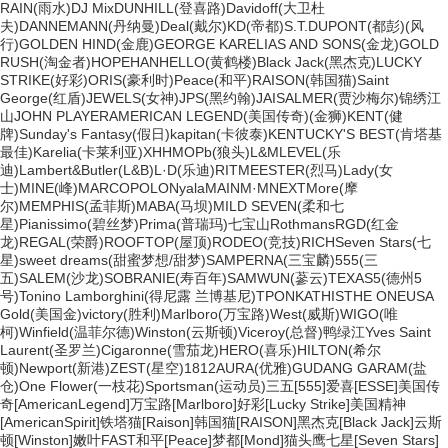
RAIN(雨水)
DJ Mix
DUNHILL(登喜路)
Davidoff(大卫杜
夫)
DANNEMANN(丹纳曼)
Deal(戴尔)
KD(帝都)
S.T.DUPONT(都彭)
(风
行)
GOLDEN HIND(金鹿)
GEORGE KARELIAS AND SONS(金龙)
GOLD
RUSH(淘金者)
HOPE
HANHELLO(黄鹤楼)
Black Jack(黑杰克)
LUCKY
STRIKE(好彩)
ORIS(豪利时)
Peace(和平)
RAISON(韩国猫)
Saint
George(红盾)
JEWELS(女神)
JPS(黑约翰)
JAISALMER(贾沙梅尔)
锦绣江
山
JOHN PLAYER
AMERICAN LEGEND(美国传奇)
(金狮)
KENT(健
牌)
Sunday's Fantasy(假日)
kapitan(卡彼泰)
KENTUCKY'S BEST(肯塔基
最佳)
Karelia(卡莱利亚)
XHHMOPb(狼头)
L&M
LEVEL
(乐
迪)
Lambert&Butler(L&B)
L·D(乐迪)
RITMEESTER(烈马)
Lady(女
士)
MINE(峰)
MARCOPOLO
Nyala
MAIN
M·M
NEXT
More(摩
尔)
MEMPHIS(孟菲斯)
MABA(马坝)
MILD SEVEN(柔和七
星)
Pianissimo(碧丝梦)
Prima(普瑞玛)
七宝山
Rothmans
RGD(红金
龙)
REGAL(荣爵)
ROOFTOP(屋顶)
RODEO(竞技)
RICH
Seven Stars(七
星)
sweet dreams(甜蜜梦想/甜梦)
SAMPERNA(三宝麟)
555(三
五)
SALEM(沙龙)
SOBRANIE(寿百年)
SAMWUN(蔘云)
TEXAS5(德州5
号)
Tonino Lamborghini(得尼露 兰博基尼)
TPONKA
THIS
THE ONE
USA
Gold(美国金)
victory(胜利)
Marlboro(万宝路)
West(威斯)
WIGO(唯
柯)
Winfield(温菲尔德)
Winston(云斯顿)
Viceroy(总督)
鸭绿江
Yves Saint
Laurent(圣罗兰)
Cigaronne(雪茄龙)
HERO(喜乐)
HILTON(希尔
顿)
Newport(新港)
ZEST(星空)
1812
AURA(优雅)
GUDANG GARAM(盐
仓)
One Flower(一枝花)
Sportsman(运动员)
三五[555]
爱喜[ESSE]
美国传
奇[AmericanLegend]
万宝路[Marlboro]
好彩[Lucky Strike]
美国精神
[AmericanSpirit]
铁塔猫[Raison]
韩国猫[RAISON]
黑杰克[Black Jack]
云斯
顿[Winston]
嫩叶
FAST
和平[Peace]
梦都[Mond]
猫头鹰
七星[Seven Stars]