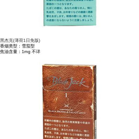
黑杰克(薄荷1日免版)
香烟类型：雪茄型
焦油含量：1mg
不详