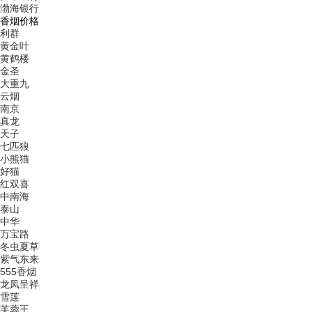
渤海银行
香烟价格
利群
黄金叶
黄鹤楼
金圣
大重九
云烟
南京
真龙
天子
七匹狼
小熊猫
好猫
红双喜
中南海
泰山
中华
万宝路
冬虫夏草
紫气东来
555香烟
龙凤呈祥
雪莲
芙蓉王