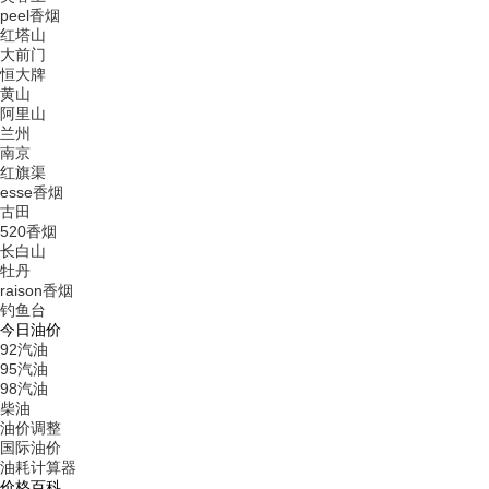
peel香烟
红塔山
大前门
恒大牌
黄山
阿里山
兰州
南京
红旗渠
esse香烟
古田
520香烟
长白山
牡丹
raison香烟
钓鱼台
今日油价
92汽油
95汽油
98汽油
柴油
油价调整
国际油价
油耗计算器
价格百科