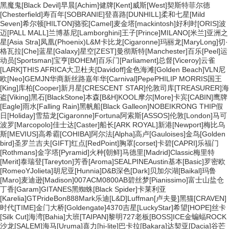
黑魔鬼[Black Devil]
早晨[Achim]
健牌[Kent]
威斯[West]
契斯特菲尔德
[Chesterfield]
寿百年[SOBRANIE]
登喜路[DUNHILL]
柔和七星[Mild
Seven]
希尔顿[HILTON]
骆驼[Camel]
麦金塔[mackintosh]
好利时[ORIS]
波
迈[PALL MALL]
兰博基尼[Lamborghini]
王子[Prince]
MILANO[米兰]
亚洲之
星[Asia Stra]
凤凰(Phoenix)
L&M
卡比龙[Cigaronne]
玛丽龙[MaryLong]
切·
格瓦拉[Che]
蓝星[Galaxy]
星空[ZEST]
曼彻斯特[Manchester]
百乐[Peel]
运
动员[Sportsman]
宝亨[BOHEM]
百乐门[Parliament]
总督[Viceroy]
云雀
[LARK]
THIS AFRICA
大卫杜夫[Davidoff]
金色海滩[Golden Beach]
VLN
尼
欧[Neo]
GEM
JN
华商
新丝路
嘉年华[Carnival]
Pepe
PHILIP MORRIS
国王
[King]
库柏[Cooper]
新月星[CRESCENT STAR]
伦敦司库[TREASURER]
海
盗[Viking]
黑石[BlackStone]
本森[B&H]
KOOL
摩尔[More]
卡宾[CABIN]
鹰牌
[Eagle]
雨水[Falling Rain]
黑帆船[Black Galleon]
NOBEI
KRONG THIP
假
日[Holiday]
雪茄龙[Cigaronne]
Fortuna
阿索斯[ASSOS]
伦敦[London]
马可
波罗[Marcopolo]
佳士达[Caster]
船长[ARK ROYAL]
新港[Newport]
梅比乌
斯[MEVIUS]
高希霸[COHIBA]
阿尔法[Alpha]
高卢[Gauloises]
金鸟[Golden
bird]
圣罗兰
吉夫[GIFT]
红点[RedPoint]
胸罩[corset]
卡碧[CAPRI]
乐福门
[Rothmans]
金字塔[Pyramid]
火种[朝鲜]
马德里[Madrid]
Classic
梅里特
[Merit]
泰瑞登[Tareyton]
芳香[Aroma]
SEAL
PINE
Austin
基本[Basic]
罗密欧
[RomeoYJolieta]
胡尼亚[Hunnia]
D&B
深色[Dark]
贝加尔湖[Baikal]
玛鲁
[Maro]
麦迪逊[Madison]
007
ACM
0800
AB
碧丝梦[Pianissimo]
富士山
盐仓
丁香[Garam]
GITANES
黑蜘蛛[Black Spider]
卡莱利亚
[Karelia]
GT
Pride
Bon
888
Mark
乐迪[L&D]
Luffman[卢夫曼]
黑猫[CRAVEN]
时代[TIME]
金门大桥[Goldengate]
4370
吉星[LuckyStar]
希望[HOPE]
丝卡
[Silk Cut]
海湾[Bahia]
大班[TAIPAN]
黎明
727
老板[BOSS]
ICE
金蝙蝠
ROCK
沙龙[SALEM]
海马[Uruma]
喜力[hi-lite]
巴卡拉[Bakara]
达契亚[Dacia]
谷芒